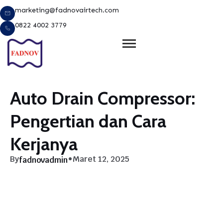
Lewati
marketing@fadnovairtech.com
ke
0822 4002 3779
konten
Auto Drain Compressor:
Pengertian dan Cara
Kerjanya
By
•
Maret 12, 2025
fadnovadmin
e